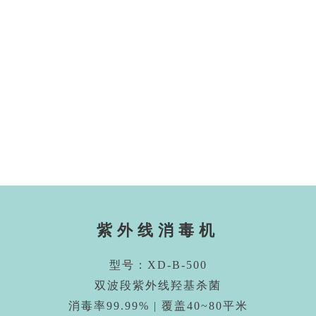
紫外线消毒机
型号：XD-B-500
双波段紫外线羟基杀菌
消毒率99.99% | 覆盖40~80平米