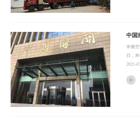
中国
米微空
日，米
2021-0