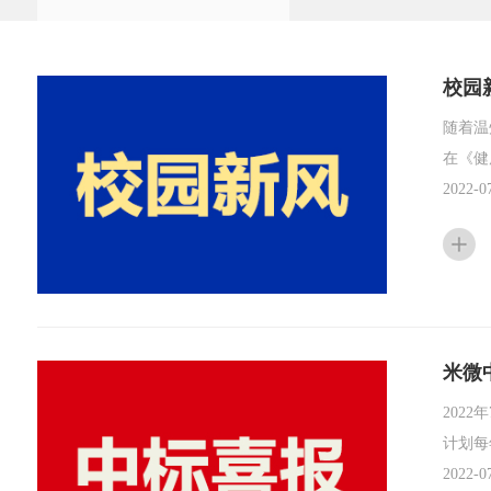
校园
随着温
在《健
2022-0
米微
202
计划每
2022-0