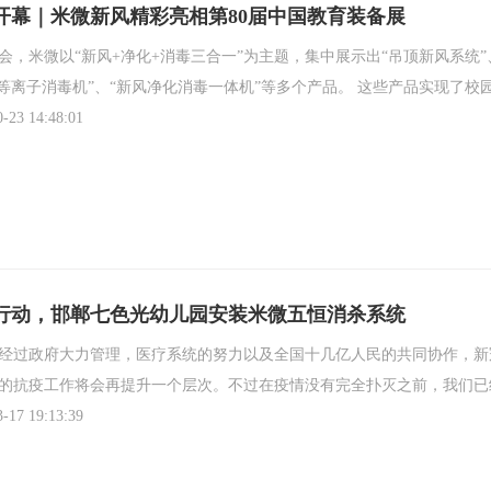
开幕｜米微新风精彩亮相第80届中国教育装备展
会，米微以“新风+净化+消毒三合一”为主题，集中展示出“吊顶新风系统”、
毒机”、“新风净化消毒一体机”等多个产品。 这些产品实现了校园内教室、食堂、宿舍、图书馆、洗手间和电梯等全场景的覆盖，旨
为学校空气消毒防疫和空气综合管控提供全方面的保障。
0-23 14:48:01
行动，邯郸七色光幼儿园安装米微五恒消杀系统
经过政府大力管理，医疗系统的努力以及全国十几亿人民的共同协作，新
的抗疫工作将会再提升一个层次。不过在疫情没有完全扑灭之前，我们已
3-17 19:13:39