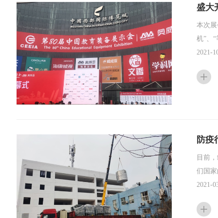
盛大
本次展
机”、“等离子消
在长期
2021-1
防疫
目前，
们国家
2021-0